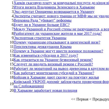
1
Харків скасовую плату за комунальні послуги до кінця в
2
Итоги визита Владимира Зеленского в Харькове
3
Экс-депутат Онищенко возвращается в Украину
4
Эксперты считают: нового транша от МВФ мы не увид
5
Верховна Рада "убивает" реформы
6
Будет ли в Украине больше ЕВС?
7
Между Украиной и Россией стены не разрушаются, а воз
8
Разбогатеют ли украинские жители в мае 2017 года?
9
Экспортная стратегия Украины
10
Почему украинцам отказывают в шенгенской визе?
11
Перспективы деоккупации Крыма
12
Почему в Украине могут ввести военное положение?
13
Как изменяться субсидии в 2017 году?
14
Как отразиться на Украине безвизовый режим?
15
Следует ли вводить визовый режим с Россией?
16
Работает ли мораторий на вывоз древесины в круглом в
17
Как работает монетизация субсидий в Украине?
18
Бойцам в Харькове дают скидку на покупку жилья
Київський УКРОП допоміг заблокувати проведення фору
19
на Слобожанщині
20
В Харькове заработает новая полиция
<<
Первая
<
Предыду