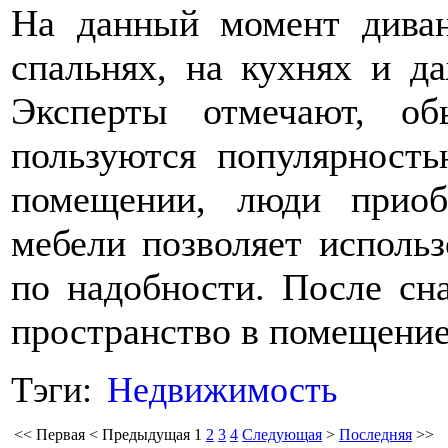
На данный момент диван
спальнях, на кухнях и д
Эксперты отмечают, о
пользуются популярност
помещении, люди прио
мебели позволяет использ
по надобности. После сн
пространство в помещение
Тэги:
Недвижимость
<<
Первая
<
Предыдущая
1
2
3
4
Следующая
>
Последняя
>>