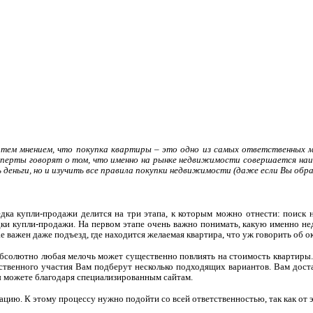
с тем мнением, что покупка квартиры – это одно из самых ответственных 
сперты говорят о том, что именно на рынке недвижимости совершается наи
 деньги, но и изучить все правила покупки недвижимости (даже если Вы обр
дка купли-продажи делится на три этапа, к которым можно отнести: поиск
едки купли-продажи. На первом этапе очень важно понимать, какую именно н
ае важен даже подъезд, где находится желаемая квартира, что уж говорить об
 абсолютно любая мелочь может существенно повлиять на стоимость квартиры.
дственного участия Вам подберут несколько подходящих вариантов. Вам дост
Вы можете благодаря специализированным сайтам.
ию. К этому процессу нужно подойти со всей ответственностью, так как от эт