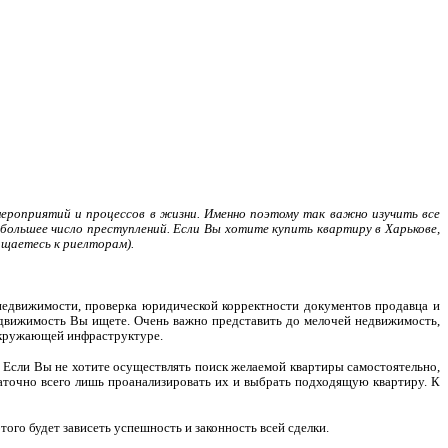
мероприятий и процессов в жизни. Именно поэтому так важно изучить все
большее число преступлений. Если Вы хотите купить квартиру в Харькове,
ащаетесь к риелторам).
 недвижимости, проверка юридической корректности документов продавца и
едвижимость Вы ищете. Очень важно представить до мелочей недвижимость,
 окружающей инфраструктуре.
 Если Вы не хотите осуществлять поиск желаемой квартиры самостоятельно,
аточно всего лишь проанализировать их и выбрать подходящую квартиру. К
ого будет зависеть успешность и законность всей сделки.