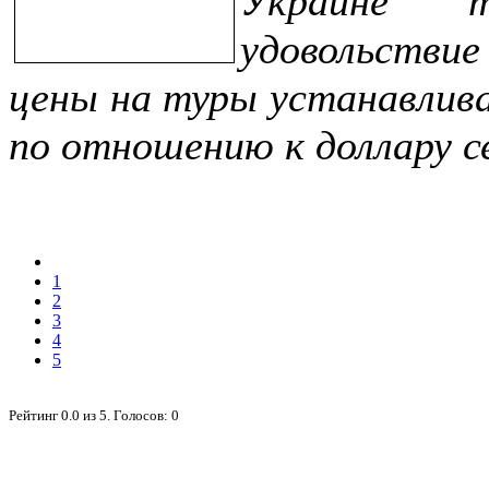
Украине ту
удовольстви
цены на туры устанавлива
по отношению к доллару се
1
2
3
4
5
Рейтинг
0.0
из
5
. Голосов:
0