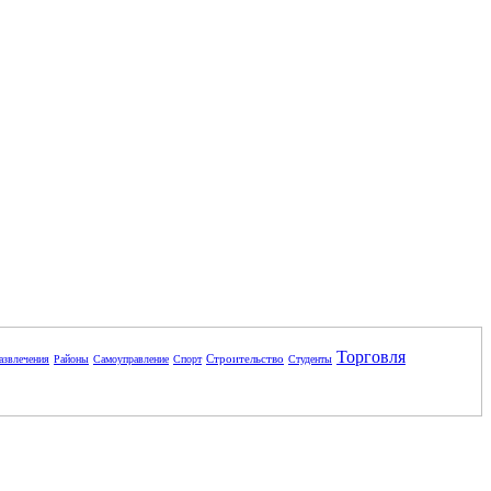
Торговля
Строительство
азвлечения
Районы
Самоуправление
Спорт
Студенты