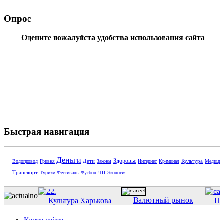
Опрос
Оцените пожалуйста удобства использования сайта
Быстрая навигация
Деньги
Здоровье
Дети
Культура
Водопровод
Гривня
Законы
Интернет
Криминал
Медиц
Транспорт
Туризм
Фестиваль
Футбол
ЧП
Экология
Валютный рынок
Культура Харькова
П
Карта сайта