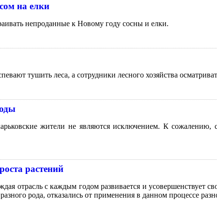
сом на елки
раивать непроданные к Новому году сосны и елки.
спевают тушить леса, а сотрудники лесного хозяйства осматрива
воды
харьковские жители не являются исключением. К сожалению, 
роста растений
ждая отрасль с каждым годом развивается и усовершенствует св
азного рода, отказались от применения в данном процессе раз