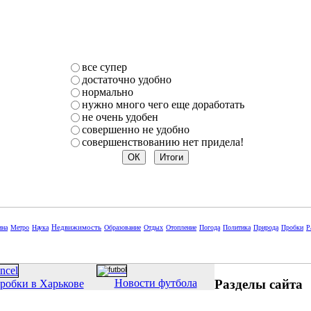
все супер
достаточно удобно
нормально
нужно много чего еще доработать
не очень удобен
совершенно не удобно
совершенствованию нет придела!
Недвижимость
ина
Метро
Наука
Образование
Отдых
Отопление
Погода
Политика
Природа
Пробки
Р
Разделы сайта
Новости футбола
робки в Харькове