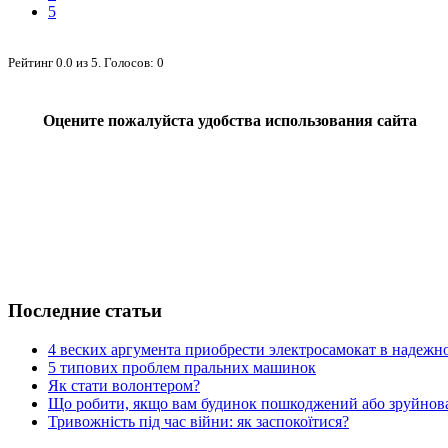
5
Рейтинг
0.0
из
5
. Голосов:
0
Оцените пожалуйста удобства использования сайта
Последние статьи
4 веских аргумента приобрести электросамокат в надежн
5 типових проблем пральних машинок
Як стати волонтером?
Що робити, якщо вам будинок пошкоджений або зруйнова
Тривожність під час війни: як заспокоїтися?