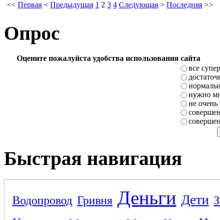
<<
Первая
<
Предыдущая
1
2
3
4
Следующая
>
Последняя
>>
Опрос
Оцените пожалуйста удобства использования сайта
все супе
достаточ
нормаль
нужно мн
не очень
совершен
совершен
Быстрая навигация
Деньги
Дети
Водопровод
Гривня
З