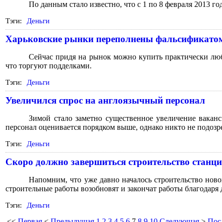
По данным стало известно, что с 1 по 8 февраля 2013 г
Тэги:
Деньги
Харьковские рынки переполнены фальсификато
Сейчас придя на рынок можно купить практически люб
что торгуют подделками.
Тэги:
Деньги
Увеличился спрос на англоязычный персонал
Зимой стало заметно существенное увеличение ваканс
персонал оценивается порядком выше, однако никто не подозр
Тэги:
Деньги
Скоро должно завершиться строительство станци
Напомним, что уже давно началось строительство ново
строительные работы возобновят и закончат работы благодаря
Тэги:
Деньги
<<
Первая
<
Предыдущая
1
2
3
4
5
6
7
8
9
10
Следующая
>
Пос