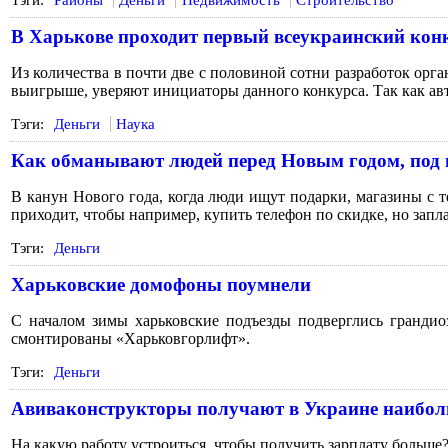
В Харькове проходит первый всеукраинский конк
Из количества в почти две с половиной сотни разработок орг
выигрыше, уверяют инициаторы данного конкурса. Так как авт
Тэги:
Деньги
Наука
Как обманывают людей перед Новым годом, под
В канун Нового года, когда люди ищут подарки, магазины с 
приходит, чтобы например, купить телефон по скидке, но запла
Тэги:
Деньги
Харьковские домофоны поумнели
С началом зимы харьковские подъезды подверглись гранди
смонтированы «Харьковгорлифт».
Тэги:
Деньги
Авиваконструкторы получают в Украине наибо
На какую работу устроиться, чтобы получить зарплату больше