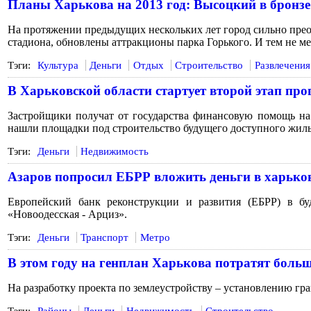
Планы Харькова на 2013 год: Высоцкий в бронзе
На протяжении предыдущих нескольких лет город сильно прео
стадиона, обновлены аттракционы парка Горького. И тем не ме
Тэги:
Культура
Деньги
Отдых
Строительство
Развлечения
В Харьковской области стартует второй этап пр
Застройщики получат от государства финансовую помощь на
нашли площадки под строительство будущего доступного жилья
Тэги:
Деньги
Недвижимость
Азаров попросил ЕБРР вложить деньги в харько
Европейский банк реконструкции и развития (ЕБРР) в бу
«Новоодесская - Арциз».
Тэги:
Деньги
Транспорт
Метро
В этом году на генплан Харькова потратят боль
На разработку проекта по землеустройству – установлению гр
Тэги:
Районы
Деньги
Недвижимость
Строительство