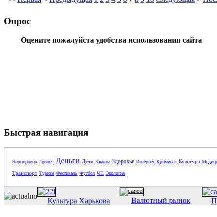
Опрос
Оцените пожалуйста удобства использования сайта
Быстрая навигация
Деньги
Здоровье
Дети
Культура
Водопровод
Гривня
Законы
Интернет
Криминал
Медиц
Транспорт
Туризм
Фестиваль
Футбол
ЧП
Экология
Валютный рынок
Культура Харькова
П