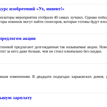
урс изобретений «Ух, инвент!»
анизаторы мероприятия отобрали 40 самых лучших. Однако победи
оры новинок могут найти спонсоров, которые готовы будут влож
 предлогом акции
техникой предлагают долгожданные так называемые акции. Ново
тит за него даже больше, чем он стоил изначально без скидки.
озным изменениям. В двадцати подъездах харьковских домов,
льшую зарплату
?