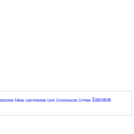
Торговля
Строительство
азвлечения
Районы
Самоуправление
Спорт
Студенты