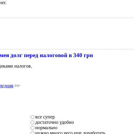
ег.
ея долг перед налоговой в 340 грн
щиками налогов.
ледняя
>>
все супер
достаточно удобно
нормально
нужно много чего еще доработать