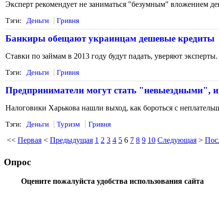
Эксперт рекомендует не заниматься "безумным" вложением ден
Тэги:
Деньги
Гривня
Банкиры обещают украинцам дешевые кредиты
Ставки по займам в 2013 году будут падать, уверяют эксперты.
Тэги:
Деньги
Гривня
Предприниматели могут стать "невыездными", им
Налоговики Харькова нашли выход, как бороться с неплатель
Тэги:
Деньги
Туризм
Гривня
<<
Первая
<
Предыдущая
1
2
3
4
5
6
7
8
9
10
Следующая
>
Пос
Опрос
Оцените пожалуйста удобства использования сайта