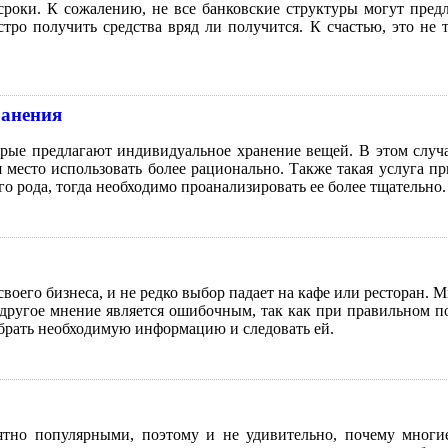
сроки. К сожалению, не все банковские структуры могут пре
стро получить средства вряд ли получится. К счастью, это не
ранения
рые предлагают индивидуальное хранение вещей. В этом случ
 место использовать более рационально. Также такая услуга п
го рода, тогда необходимо проанализировать ее более тщательно.
его бизнеса, и не редко выбор падает на кафе или ресторан. Мн
о другое мнение является ошибочным, так как при правильном 
собрать необходимую информацию и следовать ей.
тно популярными, поэтому и не удивительно, почему многи