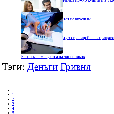
Дешевые б/у иномарки теперь можно купить и в Ук
В Украине хлеб становится не вкусным
Украинцы бросают работу за границей и возвращаю
Бизнесмен жалуются на чиновников
Тэги:
Деньги
Гривня
1
2
3
4
5