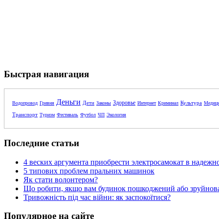
Быстрая навигация
Деньги
Здоровье
Дети
Культура
Водопровод
Гривня
Законы
Интернет
Криминал
Медиц
Транспорт
Туризм
Фестиваль
Футбол
ЧП
Экология
Последние статьи
4 веских аргумента приобрести электросамокат в надежн
5 типових проблем пральних машинок
Як стати волонтером?
Що робити, якщо вам будинок пошкоджений або зруйнова
Тривожність під час війни: як заспокоїтися?
Популярное на сайте