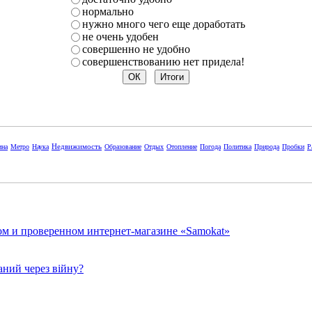
нормально
нужно много чего еще доработать
не очень удобен
совершенно не удобно
совершенствованию нет придела!
Недвижимость
ина
Метро
Наука
Образование
Отдых
Отопление
Погода
Политика
Природа
Пробки
Р
ом и проверенном интернет-магазине «Samokat»
ний через війну?