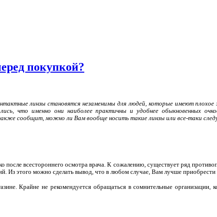
перед покупкой?
контактные линзы становятся незаменимы для людей, которые имеют плохое 
ились, что именно они наиболее практичны и удобнее обыкновенных очк
также сообщит, можно ли Вам вообще носить такие линзы или все-таки след
ко после всестороннего осмотра врача. К сожалению, существует ряд противо
ий. Из этого можно сделать вывод, что в любом случае, Вам лучше приобрести
зине. Крайне не рекомендуется обращаться в сомнительные организации, к