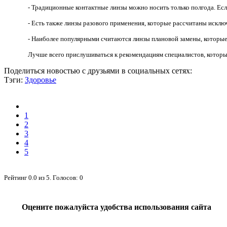
- Традиционные контактные линзы можно носить только полгода. Есл
- Есть также линзы разового применения, которые рассчитаны исклю
- Наиболее популярными считаются линзы плановой замены, которы
Лучше всего прислушиваться к рекомендациям специалистов, которы
Поделиться новостью с друзьями в социальных сетях:
Тэги:
Здоровье
1
2
3
4
5
Рейтинг
0.0
из
5
. Голосов:
0
Оцените пожалуйста удобства использования сайта