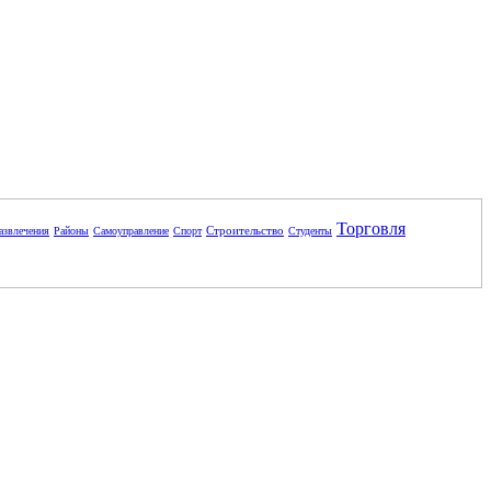
Торговля
Строительство
азвлечения
Районы
Самоуправление
Спорт
Студенты