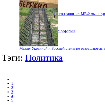
Эксперты считают: нового транша от МВФ мы не у
Верховна Рада "убивает" реформы
Между Украиной и Россией стены не разрушаются, а
Тэги:
Политика
1
2
3
4
5