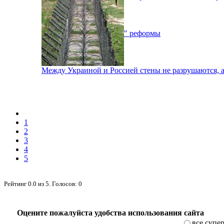
Верховна Рада "убивает" реформы
Между Украиной и Россией стены не разрушаются, а
1
2
3
4
5
Рейтинг
0.0
из
5
. Голосов:
0
Оцените пожалуйста удобства использования сайта
все супе