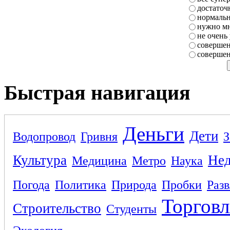
достаточ
нормаль
нужно мн
не очень
совершен
совершен
Быстрая навигация
Деньги
Дети
Водопровод
Гривня
З
Культура
Не
Медицина
Метро
Наука
Погода
Политика
Природа
Пробки
Раз
Торговл
Строительство
Студенты