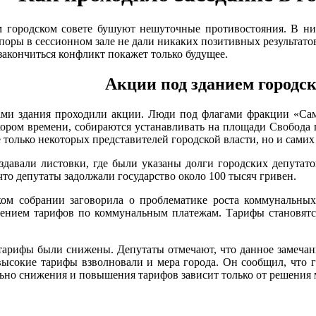
м городском совете бушуют нешуточные противостояния. В ни
оры в сессионном зале не дали никаких позитивных результато
закончиться конфликт покажет только будущее.
Акции под зданием городск
енами здания проходили акции. Люди под флагами фракции «Са
 скором времени, собираются устанавливать на площади Свобод
 только некоторых представителей городской власти, но и сами
здавали листовки, где были указаны долги городских депутато
то депутаты задолжали государство около 100 тысяч гривен.
ком собрании заговорила о проблематике роста коммунальны
нением тарифов по коммунальным платежам. Тарифы становятс
тарифы были снижены. Депутаты отмечают, что данное замечани
высокие тарифы взволновали и мера города. Он сообщил, что г
льно снижения и повышения тарифов зависит только от решения 