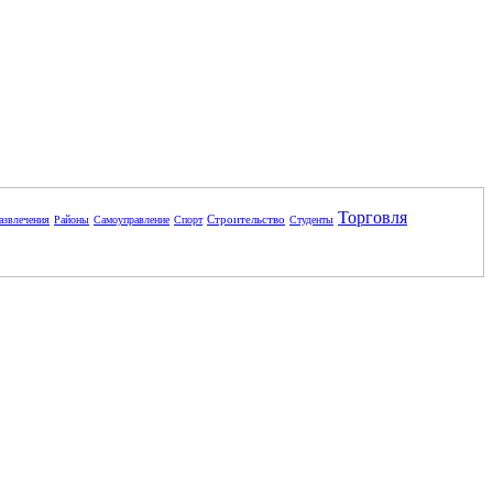
Торговля
Строительство
азвлечения
Районы
Самоуправление
Спорт
Студенты