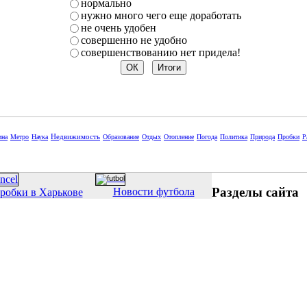
нормально
нужно много чего еще доработать
не очень удобен
совершенно не удобно
совершенствованию нет придела!
Недвижимость
ина
Метро
Наука
Образование
Отдых
Отопление
Погода
Политика
Природа
Пробки
Р
Разделы сайта
Новости футбола
робки в Харькове