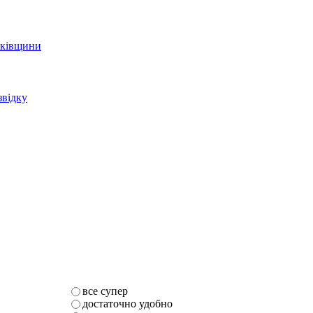
арківщини
звідку
все супер
достаточно удобно