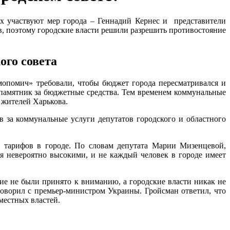
х участвуют мер города – Геннадий Кернес и представители
в, поэтому городские власти решили разрешить противостояние
ого совета
мопомич» требовали, чтобы бюджет города пересматривался и
а памятник за бюджетные средства. Тем временем коммунальные
х жителей Харькова.
в за коммунальные услуги депутатов городского и областного
х тарифов в городе. По словам депутата Марии Мизенцевой,
я невероятно высокими, и не каждый человек в городе имеет
е не были принято к вниманию, а городские власти никак не
оворил с премьер-министром Украины. Гройсман ответил, что
местных властей.