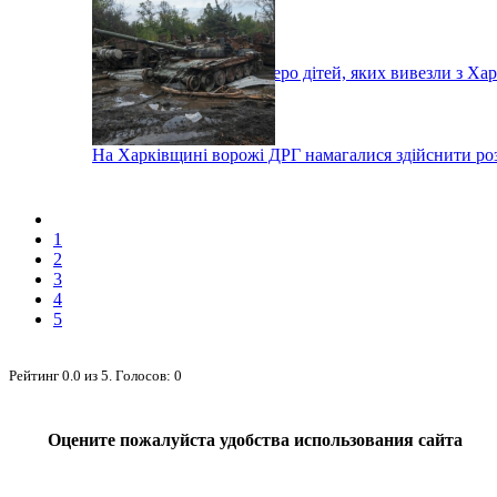
Із росії повернули десятеро дітей, яких вивезли з Х
На Харківщині ворожі ДРГ намагалися здійснити ро
1
2
3
4
5
Рейтинг
0.0
из
5
. Голосов:
0
Оцените пожалуйста удобства использования сайта