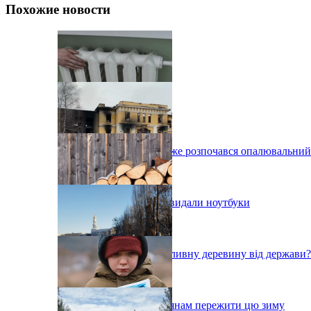
Похожие новости
У Харківській області вже розпочався опалювальний
Учителям Харківщини видали ноутбуки
Хто зможе отримати паливну деревину від держави?
Італія допоможе харків'янам пережити цю зиму