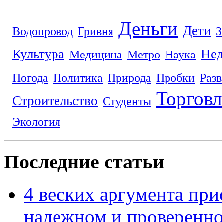
Деньги
Дети
Водопровод
Гривня
З
Культура
Не
Медицина
Метро
Наука
Погода
Политика
Природа
Пробки
Раз
Торговл
Строительство
Студенты
Экология
Последние статьи
4 веских аргумента при
надежном и проверенно