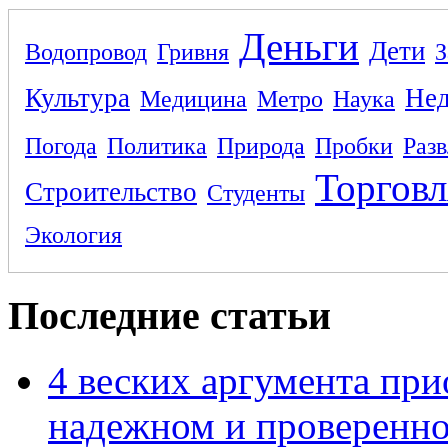
Деньги
Дети
Водопровод
Гривня
З
Культура
Не
Медицина
Метро
Наука
Погода
Политика
Природа
Пробки
Раз
Торговл
Строительство
Студенты
Экология
Последние статьи
4 веских аргумента при
надежном и проверенно