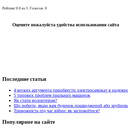
Рейтинг
0.0
из
5
. Голосов:
0
Оцените пожалуйста удобства использования сайта
Последние статьи
4 веских аргумента приобрести электросамокат в надежн
5 типових проблем пральних машинок
Як стати волонтером?
Що робити, якщо вам будинок пошкоджений або зруйнова
Тривожність під час війни: як заспокоїтися?
Популярное на сайте