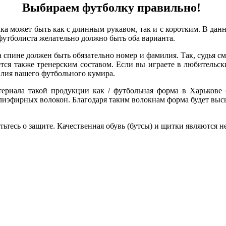
Выбираем футболку правильно!
а может быть как с длинным рукавом, так и с коротким. В данно
футболиста желательно должно быть оба варианта.
 спине должен быть обязательно номер и фамилия. Так, судья с
ется также тренерским составом. Если вы играете в любительс
илия вашего футбольного кумира.
териала такой продукции как / футбольная форма в Харькове б
лиэфирных волокон. Благодаря таким волокнам форма будет высы
отьтесь о защите. Качественная обувь (бутсы) и щитки являютс