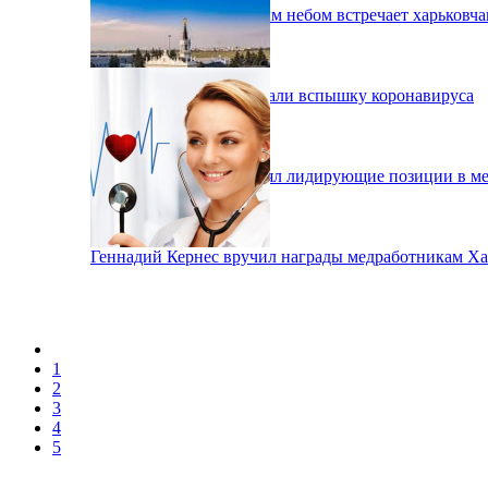
Фестиваль под открытым небом встречает харьковча
В Харькове зафиксировали вспышку коронавируса
Аэропорт Харькова занял лидирующие позиции в м
Геннадий Кернес вручил награды медработникам Ха
1
2
3
4
5