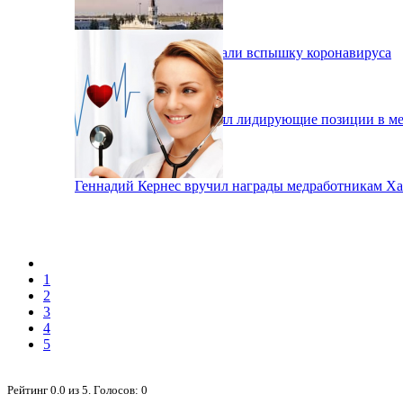
В Харькове зафиксировали вспышку коронавируса
Аэропорт Харькова занял лидирующие позиции в м
Геннадий Кернес вручил награды медработникам Ха
1
2
3
4
5
Рейтинг
0.0
из
5
. Голосов:
0