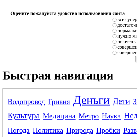
Оцените пожалуйста удобства использования сайта
все супе
достаточ
нормаль
нужно мн
не очень
совершен
совершен
Быстрая навигация
Деньги
Дети
Водопровод
Гривня
З
Культура
Не
Медицина
Метро
Наука
Погода
Политика
Природа
Пробки
Раз