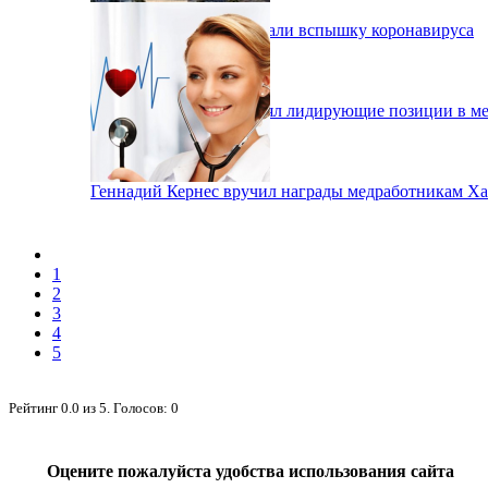
В Харькове зафиксировали вспышку коронавируса
Аэропорт Харькова занял лидирующие позиции в м
Геннадий Кернес вручил награды медработникам Ха
1
2
3
4
5
Рейтинг
0.0
из
5
. Голосов:
0
Оцените пожалуйста удобства использования сайта