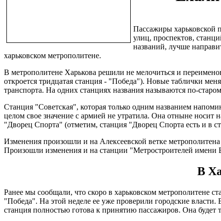
Пассажиры харьковской п
улиц, проспектов, станци
названий, лучше направит
харьковском метрополитене.
В метрополитене Харькова решили не мелочиться и переименова
откроется тридцатая станция - "Победа"). Новые таблички мен
транспорта. На одних станциях названия называются по-старому
Станция "Советская", которая только одним названием напоми
целом свое значение с армией не утратила. Она отныне носит
"Дворец Спорта" (отметим, станция "Дворец Спорта есть и в с
Изменения произошли и на Алексеевской ветке метрополитена 
Произошли изменения и на станции "Метростроителей имени В
В Ха
Ранее мы сообщали, что скоро в харьковском метрополитене с
"Победа". На этой неделе ее уже проверили городские власти.
станция полностью готова к принятию пассажиров. Она будет т