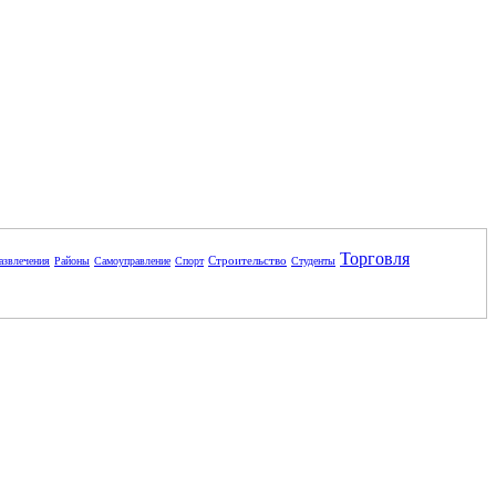
Торговля
Строительство
азвлечения
Районы
Самоуправление
Спорт
Студенты