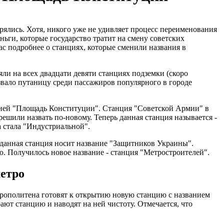
ялись. Хотя, никого уже не удивляет процесс переименования
ньги, которые государство тратит на смену советских
ас подробнее о станциях, которые сменили названия в
ли на всех двадцати девяти станциях подземки (скоро
звало путаницу среди пассажиров популярного в городе
нцией "Площадь Конституции". Станция "Советской Армии" в
ешили назвать по-новому. Теперь данная станция называется -
а стала "Индустриальной".
 данная станция носит название "Защитников Украины".
. Получилось новое название - станция "Метростроителей".
метро
трополитена готовят к открытию новую станцию с названием
ают станцию и наводят на ней чистоту. Отмечается, что