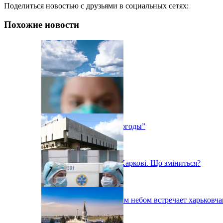
Поделиться новостью с друзьями в социальных сетях:
Похожие новости
Выставка “Дневники погоды”
«Помаранчева» зона у Харкові. Що зміниться?
Фестиваль под открытым небом встречает харьковча