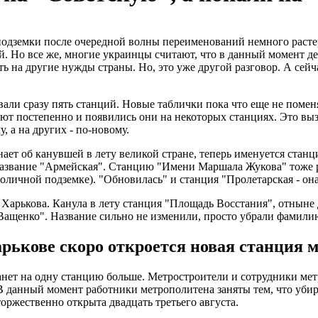
одземки после очередной волны переименований немного растер
й. Но все же, многие украинцы считают, что в данный момент де
ь на другие нужды страны. Но, это уже другой разговор. А сейч
ли сразу пять станций. Новые таблички пока что еще не поменя
яют постепенно и появились они на некоторых станциях. Это вы
, а на других - по-новому.
нает об канувшей в лету великой стране, теперь именуется ста
 название "Армейская". Станцию "Имени Маршала Жукова" тоже р
толичной подземке). "Обновилась" и станция "Пролетарская - он
Харькова. Канула в лету станция "Площадь Восстания", отныне
ащенко". Название сильно не изменили, просто убрали фамилию
рькове скоро откроется новая станция 
танет на одну станцию больше. Метростроители и сотрудники ме
 В данный момент работники метрополитена заняты тем, что убир
оржественно открыта двадцать третьего августа.