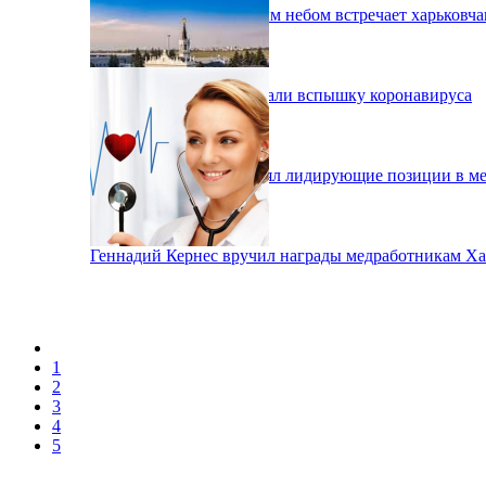
Фестиваль под открытым небом встречает харьковча
В Харькове зафиксировали вспышку коронавируса
Аэропорт Харькова занял лидирующие позиции в м
Геннадий Кернес вручил награды медработникам Ха
1
2
3
4
5