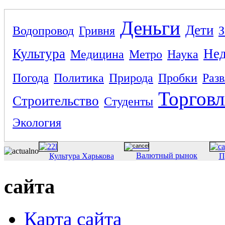
Деньги
Дети
Водопровод
Гривня
З
Культура
Не
Медицина
Метро
Наука
Погода
Политика
Природа
Пробки
Раз
Торговл
Строительство
Студенты
Экология
Валютный рынок
Культура Харькова
П
сайта
Карта сайта