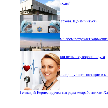
Выставка “Дневники погоды”
«Помаранчева» зона у Харкові. Що зміниться?
Фестиваль под открытым небом встречает харьковча
В Харькове зафиксировали вспышку коронавируса
Аэропорт Харькова занял лидирующие позиции в м
Геннадий Кернес вручил награды медработникам Ха