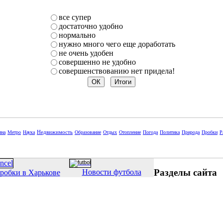
все супер
достаточно удобно
нормально
нужно много чего еще доработать
не очень удобен
совершенно не удобно
совершенствованию нет придела!
Недвижимость
ина
Метро
Наука
Образование
Отдых
Отопление
Погода
Политика
Природа
Пробки
Р
Разделы сайта
Новости футбола
робки в Харькове