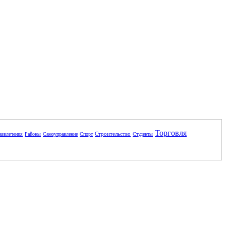
Торговля
Строительство
азвлечения
Районы
Самоуправление
Спорт
Студенты