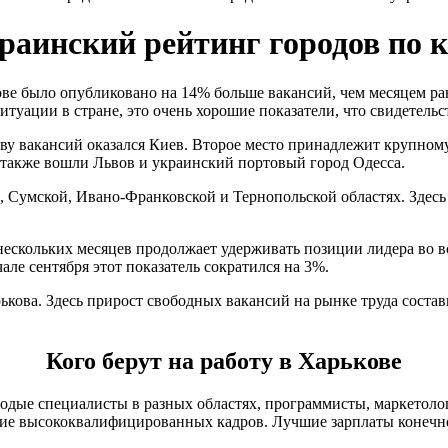
раинский рейтинг городов по 
кове было опубликовано на 14% больше вакансий, чем месяцем р
туации в стране, это очень хорошие показатели, что свидетель
ву вакансий оказался Киев. Второе место принадлежит крупно
в также вошли Львов и украинский портовый город Одесса.
 Сумской, Ивано-Франковской и Тернопольской областях. Здесь
 нескольких месяцев продолжает удерживать позиции лидера во 
ле сентября этот показатель сократился на 3%.
рькова. Здесь прирост свободных вакансий на рынке труда сост
Кого берут на работу в Харькове
одые специалисты в разных областях, программисты, маркетоло
ние высококвалифицированных кадров. Лучшие зарплаты конечно