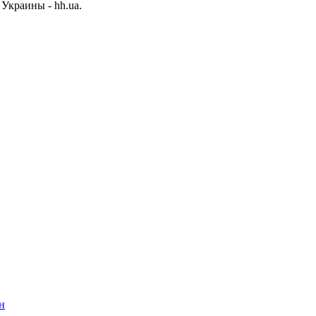
Украины - hh.ua.
н