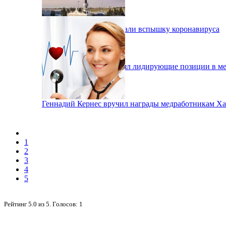
В Харькове зафиксировали вспышку коронавируса
Аэропорт Харькова занял лидирующие позиции в м
Геннадий Кернес вручил награды медработникам Ха
1
2
3
4
5
Рейтинг
5.0
из
5
. Голосов:
1