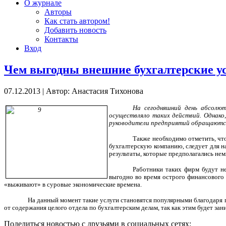
О журнале
Авторы
Как стать автором!
Добавить новость
Контакты
Вход
Чем выгодны внешние бухгалтерские у
07.12.2013
|
Автор: Анастасия Тихонова
На сегодняшний день абсолют
осуществляло таких действий. Однако,
руководители предприятий обращаются 
Также необходимо отметить, чт
бухгалтерскую компанию, следует для н
результаты, которые предполагались нем
Работники таких фирм будут не
выгодно во время острого финансового 
«выживают» в суровые экономические времена.
На данный момент такие услуги становятся популярными благодаря п
от содержания целого отдела по бухгалтерским делам, так как этим будет за
Поделиться новостью с друзьями в социальных сетях: