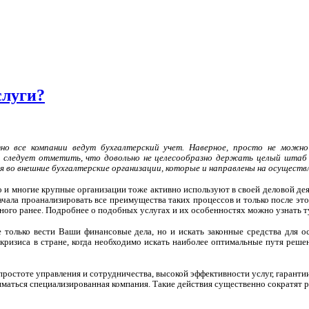
слуги?
но все компании ведут бухгалтерский учет. Наверное, просто не можн
 следует отметить, что довольно не целесообразно держать целый штаб б
во внешние бухгалтерские организации, которые и направлены на осуществл
о и многие крупные организации тоже активно используют в своей деловой де
ачала проанализировать все преимущества таких процессов и только после это
ного ранее. Подробнее о подобных услугах и их особенностях можно узнать т
 только вести Ваши финансовые дела, но и искать законные средства для 
кризиса в стране, когда необходимо искать наиболее оптимальные путя реш
ростоте управления и сотрудничества, высокой эффективности услуг, гарантии
ниматься специализированная компания. Такие действия существенно сократят 