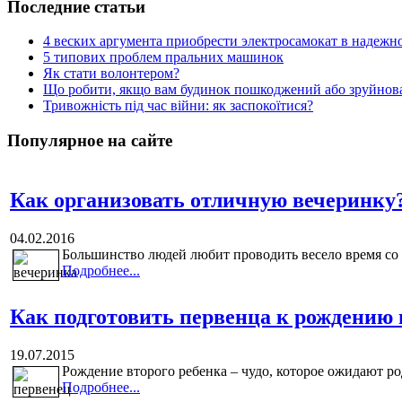
Последние статьи
4 веских аргумента приобрести электросамокат в надежн
5 типових проблем пральних машинок
Як стати волонтером?
Що робити, якщо вам будинок пошкоджений або зруйнова
Тривожність під час війни: як заспокоїтися?
Популярное на сайте
Как организовать отличную вечеринку
04.02.2016
Большинство людей любит проводить весело время со 
Подробнее...
Как подготовить первенца к рождению 
19.07.2015
Рождение второго ребенка – чудо, которое ожидают ро
Подробнее...