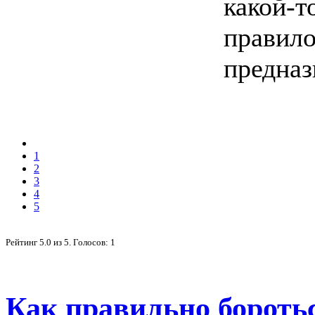
какой-т
правило
предназ
1
2
3
4
5
Рейтинг
5.0
из
5
. Голосов:
1
Как правильно боротьс