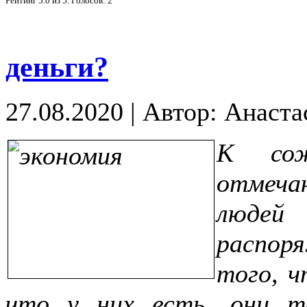
Рейтинг
5.0
из
5
. Голосов:
2
деньги?
27.08.2020
|
Автор: Анаста
К сож
отмеча
люде
распоря
того, ч
что у них есть, они т