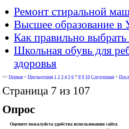
Ремонт стиральной ма
Высшее образование в У
Как правильно выбрать 
Школьная обувь для реб
здоровья
<<
Первая
<
Предыдущая
1
2
3
4
5
6
7
8
9
10
Следующая
>
Посл
Страница 7 из 107
Опрос
Оцените пожалуйста удобства использования сайта