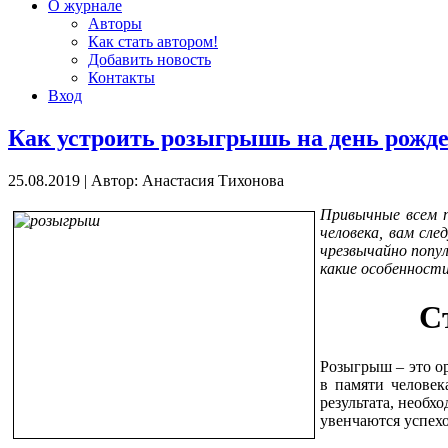
О журнале
Авторы
Как стать автором!
Добавить новость
Контакты
Вход
Как устроить розыгрышь на день рожд
25.08.2019
|
Автор: Анастасия Тихонова
Привычные всем п
человека, вам сл
чрезвычайно попу
какие особенности
С
Розыгрыш – это ор
в памяти человек
результата, необх
увенчаются успех