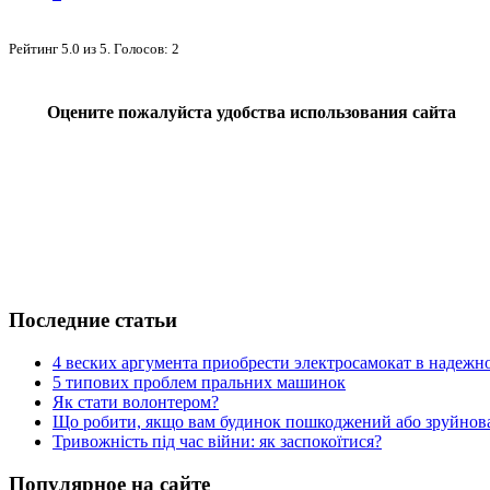
Рейтинг
5.0
из
5
. Голосов:
2
Оцените пожалуйста удобства использования сайта
Последние статьи
4 веских аргумента приобрести электросамокат в надежн
5 типових проблем пральних машинок
Як стати волонтером?
Що робити, якщо вам будинок пошкоджений або зруйнова
Тривожність під час війни: як заспокоїтися?
Популярное на сайте