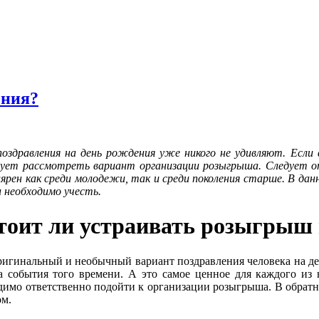
ения?
оздравления на день рождения уже никого не удивляют. Если 
едует рассмотреть вариант организации розыгрыша. Следует о
лярен как среди молодежи, так и среди поколения старше. В д
 необходимо учесть.
тоит ли устраивать розыгрыш 
игинальный и необычный вариант поздравления человека на ден
а события того времени. А это самое ценное для каждого из 
одимо ответственно подойти к организации розыгрыша. В обратн
ом.