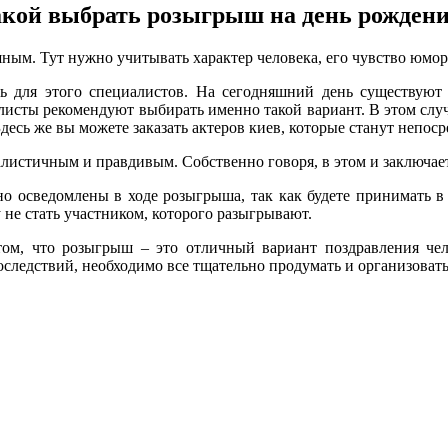
кой выбрать розыгрыш на день рожден
ым. Тут нужно учитывать характер человека, его чувство юмо
 для этого специалистов. На сегодняшний день существуют 
сты рекомендуют выбирать именно такой вариант. В этом случа
десь же вы можете заказать актеров киев, которые станут неп
истичным и правдивым. Собственно говоря, в этом и заключает
о осведомлены в ходе розыгрыша, так как будете принимать в
у не стать участником, которого разыгрывают.
том, что розыгрыш – это отличный вариант поздравления чел
оследствий, необходимо все тщательно продумать и организоват