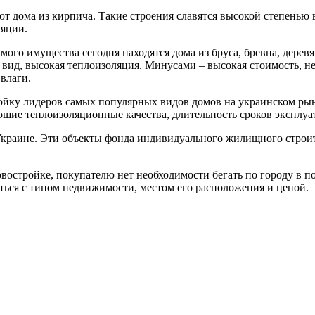
т дома из кирпича. Такие строения славятся высокой степенью
ляции.
ого имущества сегодня находятся дома из бруса, бревна, дерев
вид, высокая теплоизоляция. Минусами – высокая стоимость, не
влаги.
ройку лидеров самых популярных видов домов на украинском ры
ошие теплоизоляционные качества, длительность сроков эксплуат
краине. Эти объекты фонда индивидуального жилищного строите
востройке, покупателю нет необходимости бегать по городу в 
ться с типом недвижимости, местом его расположения и ценой.