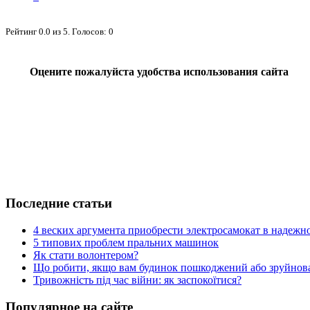
Рейтинг
0.0
из
5
. Голосов:
0
Оцените пожалуйста удобства использования сайта
Последние статьи
4 веских аргумента приобрести электросамокат в надежн
5 типових проблем пральних машинок
Як стати волонтером?
Що робити, якщо вам будинок пошкоджений або зруйнова
Тривожність під час війни: як заспокоїтися?
Популярное на сайте