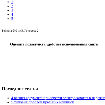
1
2
3
4
5
Рейтинг
5.0
из
5
. Голосов:
2
Оцените пожалуйста удобства использования сайта
Последние статьи
4 веских аргумента приобрести электросамокат в надежн
5 типових проблем пральних машинок