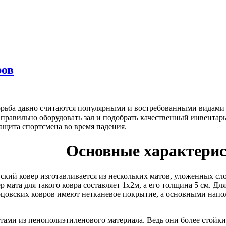
ров
рьба давно считаются популярными и востребованными видами с
правильно оборудовать зал и подобрать качественный инвентарь
защита спортсмена во время падения.
Основные характерис
кий ковер изготавливается из нескольких матов, уложенных слоя
р мата для такого ковра составляет 1х2м, а его толщина 5 см. Д
рцовских ковров имеют нетканевое покрытие, а основными нап
ми из пенополиэтиленового материала. Ведь они более стойкие