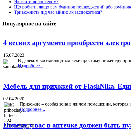
Як стати волонтером?
Що робити, якщо вам будинок пошкоджений або зруйнова
Тривожність під час війни: як заспокоїтися?
Популярное на сайте
4 веских аргумента приобрести электр
15.07.2023
В далеком восемнадцатом веке простому инженеру приш
Подробнее...
Мебель‌ ‌для‌ ‌прихожей‌ ‌от‌ ‌FlashNika.‌ ‌Е
02.04.2020
Прихожие – особая зона в жилом помещении, которая 
Подробнее...
Почему у вас в аптечке должен быть п