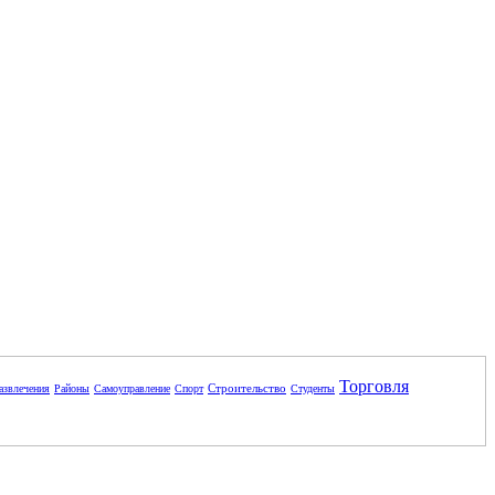
Торговля
Строительство
азвлечения
Районы
Самоуправление
Спорт
Студенты