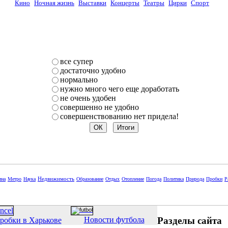
Кино
Ночная жизнь
Выставки
Концерты
Театры
Цирки
Спорт
все супер
достаточно удобно
нормально
нужно много чего еще доработать
не очень удобен
совершенно не удобно
совершенствованию нет придела!
Недвижимость
ина
Метро
Наука
Образование
Отдых
Отопление
Погода
Политика
Природа
Пробки
Р
Разделы сайта
Новости футбола
робки в Харькове