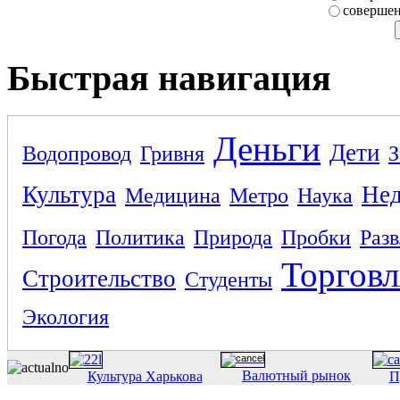
совершен
Быстрая навигация
Деньги
Дети
Водопровод
Гривня
З
Культура
Не
Медицина
Метро
Наука
Погода
Политика
Природа
Пробки
Раз
Торговл
Строительство
Студенты
Экология
Валютный рынок
Культура Харькова
П