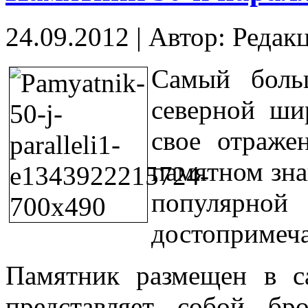
24.09.2012
|
Автор: Редак
Самый боль
северной ши
свое отраже
памятном зна
популярно
достопримеча
Памятник размещен в с
представляет собой бр