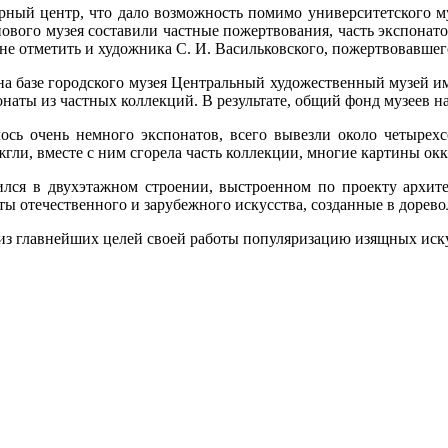
урный центр, что дало возможность помимо университетского 
нового музея составили частные пожертвования, часть экспонат
 не отметить и художника С. И. Васильковского, пожертвовавшего
на базе городского музея Центральный художественный музей и
ты из частных коллекций. В результате, общий фонд музеев на
ось очень немного экспонатов, всего вывезли около четырехс
ли, вместе с ним сгорела часть коллекции, многие картины окк
тился в двухэтажном строении, выстроенном по проекту архит
оты отечественного и зарубежного искусства, созданные в доре
 из главнейших целей своей работы популяризацию изящных иск