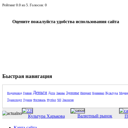
Рейтинг
0.0
из
5
. Голосов:
0
Оцените пожалуйста удобства использования сайта
Быстрая навигация
Деньги
Здоровье
Дети
Культура
Водопровод
Гривня
Законы
Интернет
Криминал
Медиц
Транспорт
Туризм
Фестиваль
Футбол
ЧП
Экология
Валютный рынок
Культура Харькова
П
Карта сайта