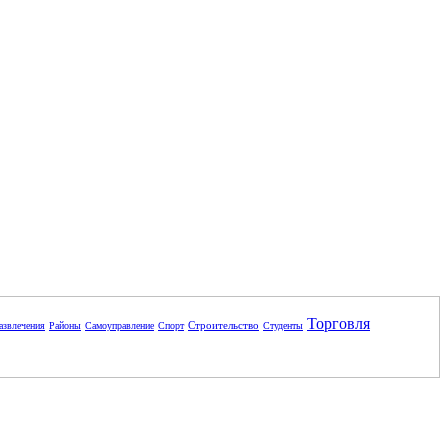
Торговля
Строительство
азвлечения
Районы
Самоуправление
Спорт
Студенты