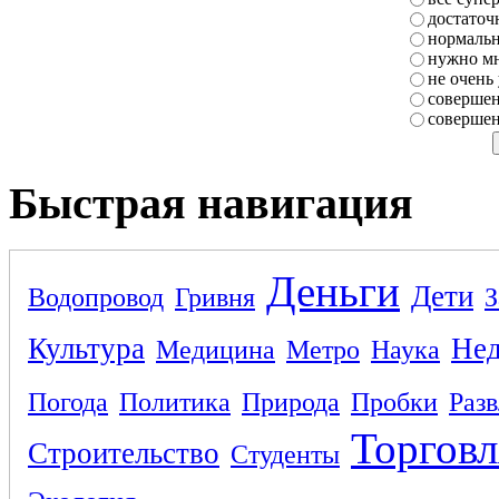
достаточ
нормаль
нужно мн
не очень
совершен
совершен
Быстрая навигация
Деньги
Дети
Водопровод
Гривня
З
Культура
Не
Медицина
Метро
Наука
Погода
Политика
Природа
Пробки
Раз
Торговл
Строительство
Студенты