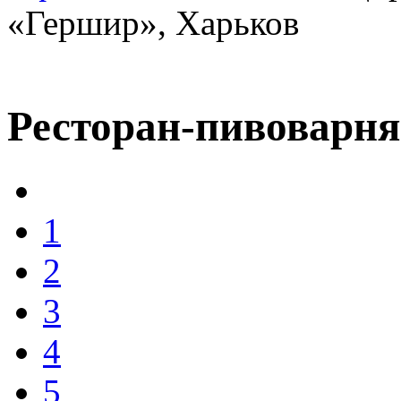
«Гершир», Харьков
Ресторан-пивоварня
1
2
3
4
5