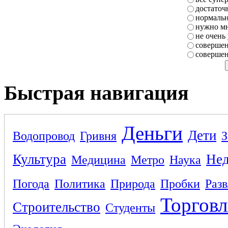
достаточ
нормаль
нужно мн
не очень
совершен
совершен
Быстрая навигация
Деньги
Дети
Водопровод
Гривня
З
Культура
Не
Медицина
Метро
Наука
Погода
Политика
Природа
Пробки
Раз
Торговл
Строительство
Студенты