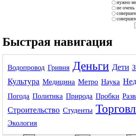
нужно мн
не очень
совершен
совершен
Быстрая навигация
Деньги
Дети
Водопровод
Гривня
З
Культура
Не
Медицина
Метро
Наука
Погода
Политика
Природа
Пробки
Раз
Торговл
Строительство
Студенты
Экология