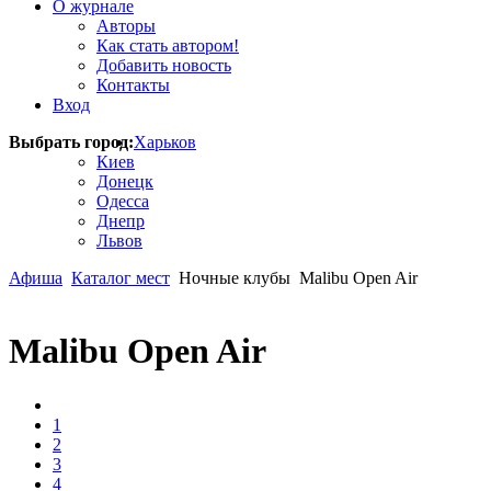
О журнале
Авторы
Как стать автором!
Добавить новость
Контакты
Вход
Выбрать город:
Харьков
Киев
Донецк
Одесса
Днепр
Львов
Афиша
Каталог мест
Ночные клубы
Malibu Open Air
Malibu Open Air
1
2
3
4