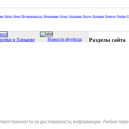
Недвижимость
ина
Метро
Наука
Образование
Отдых
Отопление
Погода
Политика
Природа
Пробки
Р
Разделы сайта
Новости футбола
робки в Харькове
ответственности за достоверность информации. Любая пере