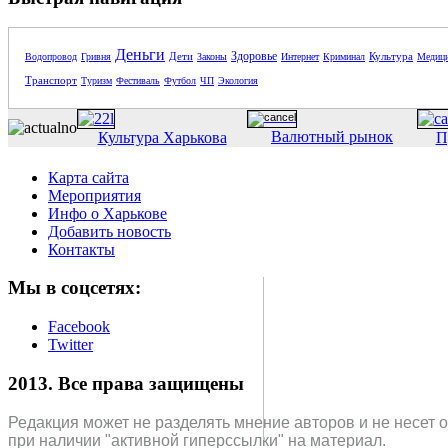
Деньги
Здоровье
Дети
Культура
Водопровод
Гривня
Законы
Интернет
Криминал
Медиц
Транспорт
Туризм
Фестиваль
Футбол
ЧП
Экология
Валютный рынок
Культура Харькова
П
Карта сайта
Мероприятия
Инфо о Харькове
Добавить новость
Контакты
Мы в соцсетях:
Facebook
Twitter
2013. Все права защищены
Редакция может не разделять мнение авторов и не несет 
при наличии "активной гиперссылки" на материал.