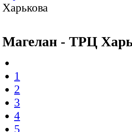
Харькова
Магелан - ТРЦ Хар
1
2
3
4
5