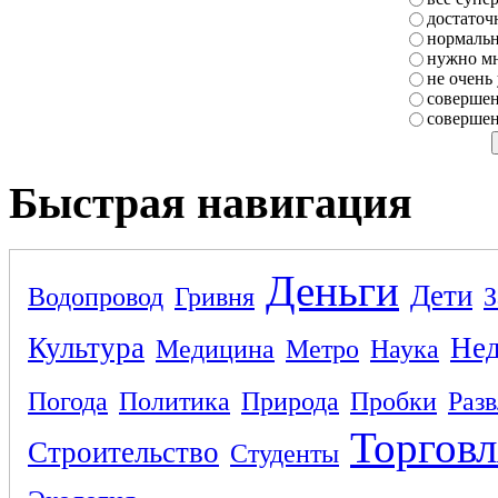
достаточ
нормаль
нужно мн
не очень
совершен
совершен
Быстрая навигация
Деньги
Дети
Водопровод
Гривня
З
Культура
Не
Медицина
Метро
Наука
Погода
Политика
Природа
Пробки
Раз
Торговл
Строительство
Студенты