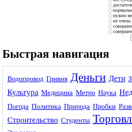
достаточ
нормаль
нужно мн
не очень
совершен
совершен
Быстрая навигация
Деньги
Дети
Водопровод
Гривня
З
Культура
Не
Медицина
Метро
Наука
Погода
Политика
Природа
Пробки
Раз
Торговл
Строительство
Студенты