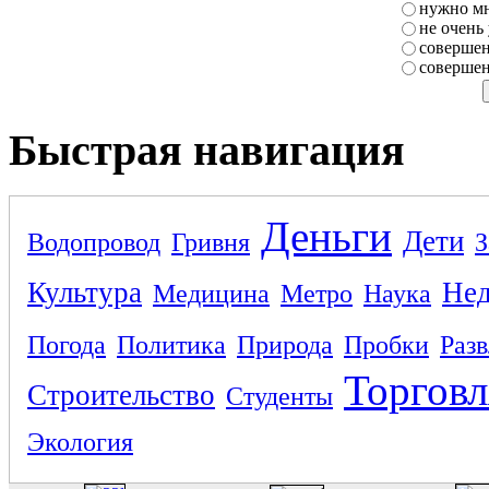
нужно мн
не очень
совершен
совершен
Быстрая навигация
Деньги
Дети
Водопровод
Гривня
З
Культура
Не
Медицина
Метро
Наука
Погода
Политика
Природа
Пробки
Раз
Торговл
Строительство
Студенты
Экология