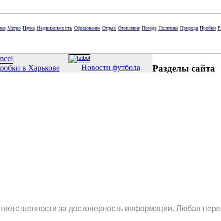
Недвижимость
ина
Метро
Наука
Образование
Отдых
Отопление
Погода
Политика
Природа
Пробки
Р
Разделы сайта
Новости футбола
робки в Харькове
ответственности за достоверность информации. Любая пере