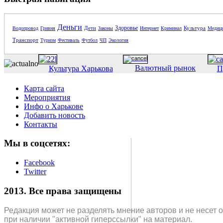
Деньги
Здоровье
Дети
Культура
Водопровод
Гривня
Законы
Интернет
Криминал
Медиц
Транспорт
Туризм
Фестиваль
Футбол
ЧП
Экология
Валютный рынок
Культура Харькова
П
Карта сайта
Мероприятия
Инфо о Харькове
Добавить новость
Контакты
Мы в соцсетях:
Facebook
Twitter
2013. Все права защищены
Редакция может не разделять мнение авторов и не несет 
при наличии "активной гиперссылки" на материал.