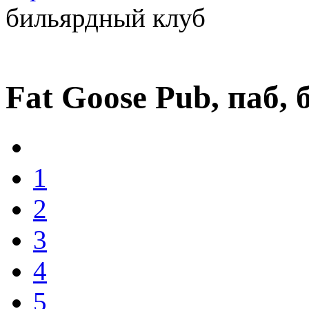
бильярдный клуб
Fat Goose Pub, паб,
1
2
3
4
5