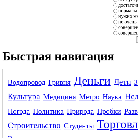
достаточ
нормаль
нужно мн
не очень
совершен
совершен
Быстрая навигация
Деньги
Дети
Водопровод
Гривня
З
Культура
Не
Медицина
Метро
Наука
Погода
Политика
Природа
Пробки
Раз
Торговл
Строительство
Студенты