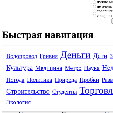
нужно мн
не очень
совершен
совершен
Быстрая навигация
Деньги
Дети
Водопровод
Гривня
З
Культура
Не
Медицина
Метро
Наука
Погода
Политика
Природа
Пробки
Раз
Торговл
Строительство
Студенты
Экология