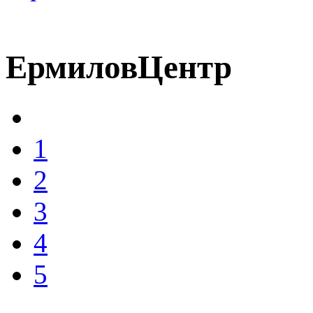
ЕрмиловЦентр
1
2
3
4
5