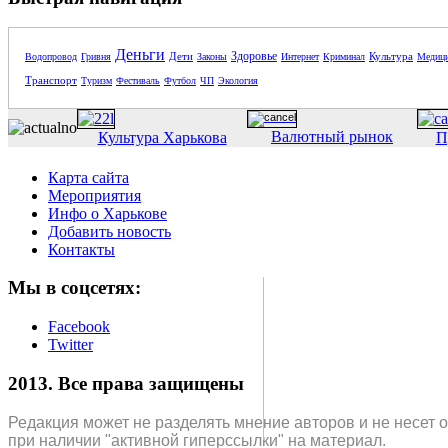
Деньги
Здоровье
Дети
Культура
Водопровод
Гривня
Законы
Интернет
Криминал
Медиц
Транспорт
Туризм
Фестиваль
Футбол
ЧП
Экология
Валютный рынок
Культура Харькова
П
Карта сайта
Мероприятия
Инфо о Харькове
Добавить новость
Контакты
Мы в соцсетях:
Facebook
Twitter
2013. Все права защищены
Редакция может не разделять мнение авторов и не несет 
при наличии "активной гиперссылки" на материал.