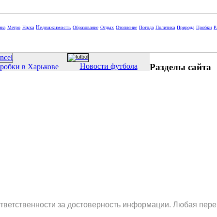
Недвижимость
ина
Метро
Наука
Образование
Отдых
Отопление
Погода
Политика
Природа
Пробки
Р
Разделы сайта
Новости футбола
робки в Харькове
ответственности за достоверность информации. Любая пере