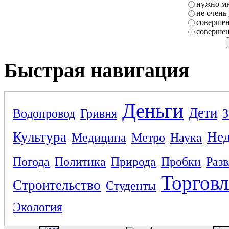
нужно мн
не очень
совершен
совершен
Быстрая навигация
Деньги
Дети
Водопровод
Гривня
З
Культура
Не
Медицина
Метро
Наука
Погода
Политика
Природа
Пробки
Раз
Торговл
Строительство
Студенты
Экология