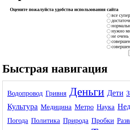
Оцените пожалуйста удобства использования сайта
все супе
достаточ
нормаль
нужно мн
не очень
совершен
совершен
Быстрая навигация
Деньги
Дети
Водопровод
Гривня
З
Культура
Не
Медицина
Метро
Наука
Погода
Политика
Природа
Пробки
Раз