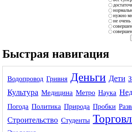
достаточ
нормаль
нужно мн
не очень
совершен
совершен
Быстрая навигация
Деньги
Дети
Водопровод
Гривня
З
Культура
Не
Медицина
Метро
Наука
Погода
Политика
Природа
Пробки
Раз
Торговл
Строительство
Студенты