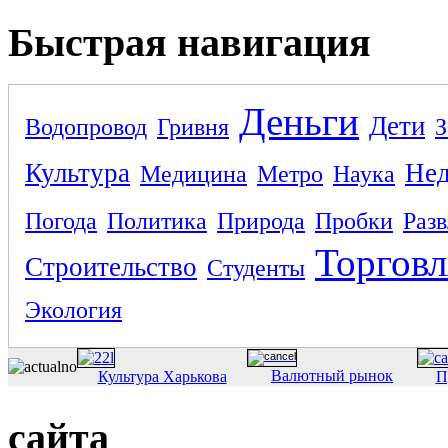
Быстрая навигация
Деньги
Дети
Водопровод
Гривня
З
Культура
Не
Медицина
Метро
Наука
Погода
Политика
Природа
Пробки
Раз
Торговл
Строительство
Студенты
Экология
Валютный рынок
Культура Харькова
П
сайта