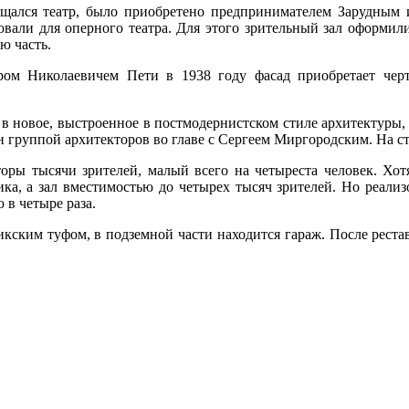
ещался театр, было приобретено предпринимателем Зарудным и
вали для оперного театра. Для этого зрительный зал оформили
ю часть.
ром Николаевичем Пети в 1938 году фасад приобретает черт
л в новое, выстроенное в постмодернистском стиле архитектуры
н группой архитекторов во главе с Сергеем Миргородским. На ст
торы тысячи зрителей, малый всего на четыреста человек. Хот
ка, а зал вместимостью до четырех тысяч зрителей. Но реализо
 в четыре раза.
икским туфом, в подземной части находится гараж. После реста