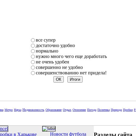
все супер
достаточно удобно
нормально
нужно много чего еще доработать
не очень удобен
совершенно не удобно
совершенствованию нет придела!
Недвижимость
ина
Метро
Наука
Образование
Отдых
Отопление
Погода
Политика
Природа
Пробки
Р
Разделы сайта
Новости футбола
робки в Харькове