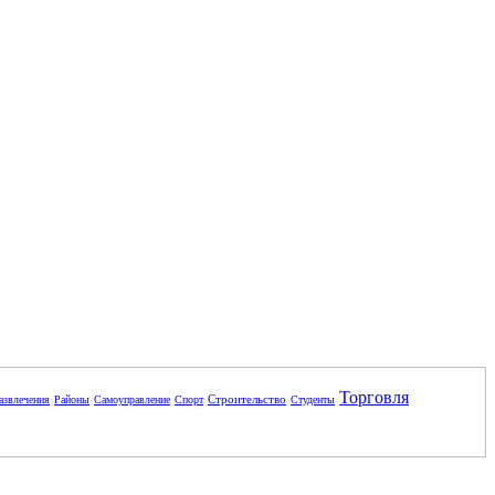
Торговля
Строительство
азвлечения
Районы
Самоуправление
Спорт
Студенты