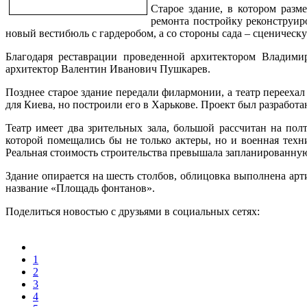
Старое здание, в котором разм
ремонта постройку реконструиро
новый вестибюль с гардеробом, а со стороны сада – сценическу
Благодаря реставрации проведенной архитектором Владими
архитектор Валентин Иванович Пушкарев.
Позднее старое здание передали филармонии, а театр перееха
для Киева, но построили его в Харькове. Проект был разработа
Театр имеет два зрительных зала, большой рассчитан на пол
которой помещались бы не только актеры, но и военная техни
Реальная стоимость строительства превышала запланированную
Здание опирается на шесть столбов, облицовка выполнена арт
название «Площадь фонтанов».
Поделиться новостью с друзьями в социальных сетях:
1
2
3
4