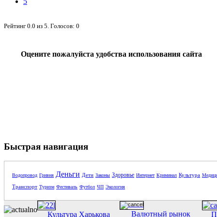
5
Рейтинг
0.0
из
5
. Голосов:
0
Оцените пожалуйста удобства использования сайта
Быстрая навигация
Деньги
Здоровье
Дети
Культура
Водопровод
Гривня
Законы
Интернет
Криминал
Медиц
Транспорт
Туризм
Фестиваль
Футбол
ЧП
Экология
Валютный рынок
Культура Харькова
П