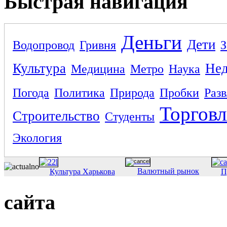
Быстрая навигация
Деньги
Дети
Водопровод
Гривня
З
Культура
Не
Медицина
Метро
Наука
Погода
Политика
Природа
Пробки
Раз
Торговл
Строительство
Студенты
Экология
Валютный рынок
Культура Харькова
П
сайта