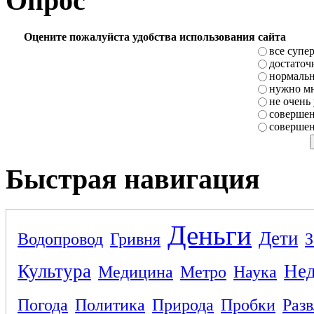
Опрос
Оцените пожалуйста удобства использования сайта
все супе
достаточ
нормаль
нужно мн
не очень
совершен
совершен
Быстрая навигация
Деньги
Дети
Водопровод
Гривня
З
Культура
Не
Медицина
Метро
Наука
Погода
Политика
Природа
Пробки
Раз