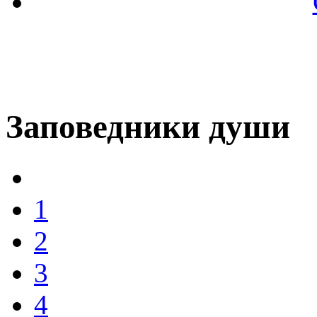
Заповедники души
1
2
3
4